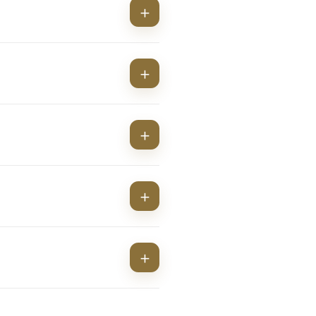
+
+
+
+
+