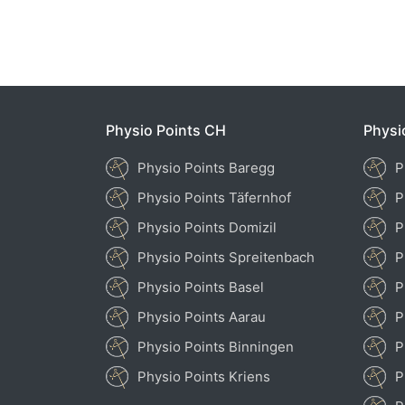
Physio Points CH
Physi
Physio Points Baregg
P
Physio Points Täfernhof
P
Physio Points Domizil
P
Physio Points Spreitenbach
P
Physio Points Basel
P
Physio Points Aarau
P
Physio Points Binningen
P
Physio Points Kriens
P